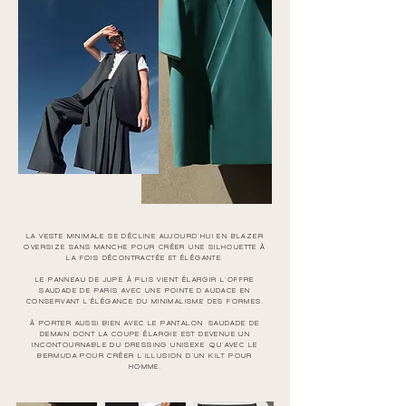
LA VESTE MINIMALE SE DÉCLINE AUJOURD'HUI EN BLAZER
OVERSIZE SANS MANCHE POUR CRÉER UNE SILHOUETTE À
LA FOIS DÉCONTRACTÉE ET ÉLÉGANTE.
LE PANNEAU DE JUPE À PLIS VIENT ÉLARGIR L'OFFRE
SAUDADE DE PARIS AVEC UNE POINTE D'AUDACE EN
CONSERVANT L'ÉLÉGANCE DU MINIMALISME DES FORMES.
À PORTER AUSSI BIEN AVEC LE PANTALON
SAUDADE DE
DEMAIN DONT LA COUPE
É
LARGIE EST DEVENUE UN
INCONTOURNABLE DU DRESSING UNISEXE
QU'AVEC
LE
BERMUDA POUR CR
ÉER L'ILLUSION D'UN KILT POUR
HOMME
.