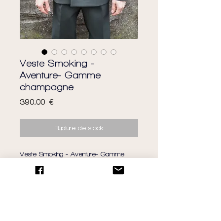
Veste Smoking -
Aventure- Gamme
champagne
Prix
390,00 €
Rupture de stock
Veste Smoking - Aventure- Gamme
champagne - Confectionné Main -
Made in Paris - Édition Limitée - TAILLE
MINI correspond à une taille 34/36
français homme, TAILLE PETITE
correspond à un 38/40français homme,
TAILLE GRANDE correspond à un 40/42