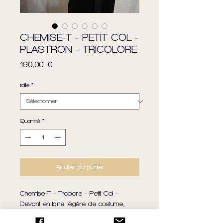
CHEMISE-T - PETIT COL -
PLASTRON - TRICOLORE
Prix
190,00 €
taille
*
Quantité
*
Ajouter au panier
Chemise-T - Tricolore - Petit Col -
Devant en laine légère de costume,
dos, empiècement et col en coton -