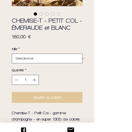
CHEMISE-T - PETIT COL -
ÉMERAUDE et BLANC
Prix
180,00 €
taille
*
Quantité
*
Ajouter au panier
Chemise-T - Petit Col - gamme
champagne - en super 130S de coloris
vert émeraude - Confectionné à la
commande à Paris - Édition Limitée -