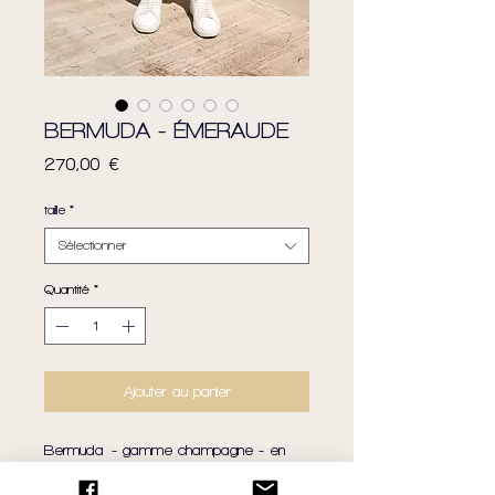
BERMUDA - ÉMERAUDE
Prix
270,00 €
taille
*
Sélectionner
Quantité
*
Ajouter au panier
Bermuda - gamme champagne - en
super 130S de coloris vert émeraude -